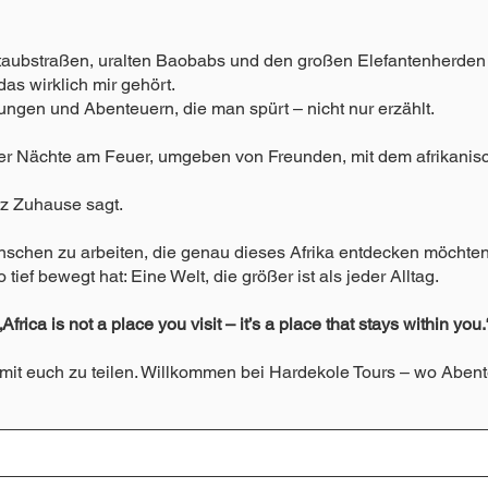
Staubstraßen, uralten Baobabs und den großen Elefantenherden –
das wirklich mir gehört.
ngen und Abenteuern, die man spürt – nicht nur erzählt.
ser Nächte am Feuer, umgeben von Freunden, mit dem afrikani
rz Zuhause sagt.
nschen zu arbeiten, die genau dieses Afrika entdecken möchten
ief bewegt hat: Eine Welt, die größer ist als jeder Alltag.
„Africa is not a place you visit – it’s a place that stays within you.
l mit euch zu teilen. Willkommen bei Hardekole Tours – wo Aben