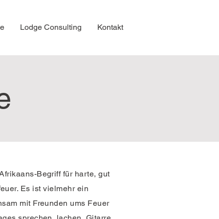
te
Lodge Consulting
Kontakt
e
Afrikaans-Begriff für harte, gut
uer. Es ist vielmehr ein
insam
mit Freunden ums Feuer
Tages sprechen, lachen, Gitarre